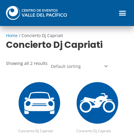
Ir
Me
al
contenido
Reglamento parqueadero
Home
/ Concierto Dj Capriati
Concierto Dj Capriati
Showing all 2 results
Concierto Dj Capriati
Concierto Dj Capriati