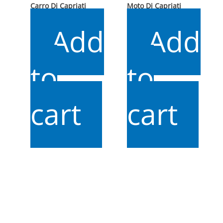
Carro Dj Capriati
Moto Dj Capriati
$
25.000
$
15.000
Add
Add
to
to
cart
cart