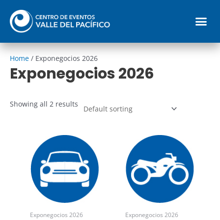
Ir
Me
al
contenido
Reglamento parqueadero
Home
/ Exponegocios 2026
Exponegocios 2026
Showing all 2 results
Exponegocios 2026
Exponegocios 2026