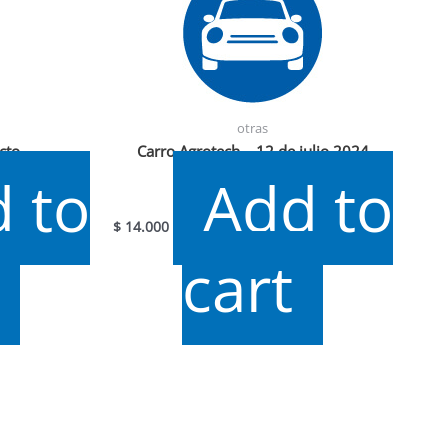
otras
cto
Carro Agrotech – 12 de julio 2024
 to
Add to
$
14.000
cart