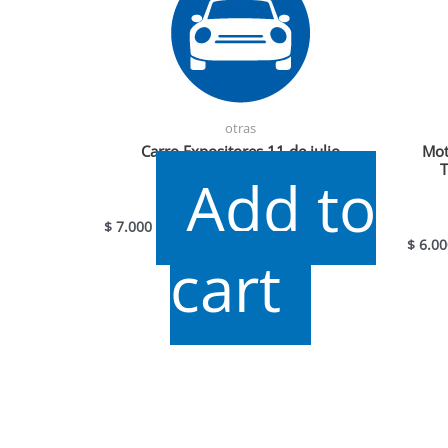
otras
Carro Expositores 11 de julio
Mot
T
Add to
$
7.000
$
6.00
cart