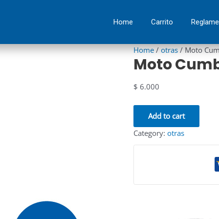
Moto
Cumbre
Home
Carrito
Reglame
de
Sostenibilidad
Home
/
otras
/ Moto Cumb
quantity
Moto Cumbr
$
6.000
Add to cart
Category:
otras