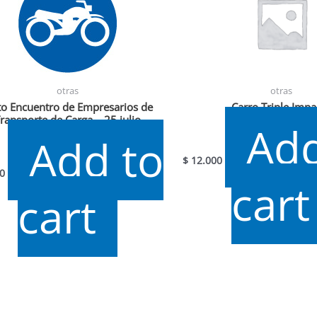
otras
otras
o Encuentro de Empresarios de
Carro Triple Impa
ransporte de Carga – 25 julio
Add
Add to
$
12.000
0
cart
cart