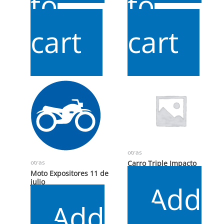
to
to
cart
cart
otras
Carro Triple Impacto
otras
Moto Expositores 11 de
$
12.000
julio
Add
$
4.000
Add