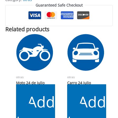
Guaranteed Safe Checkout
Related products
otras
otras
Moto 24 de julio
Carro 24 julio
$
6.000
$
12.000
Add
Add