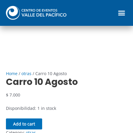
Ir
Carro
quantity
Me
al
10
contenido
Agosto
Reglamento parqueadero
quantity
Home
/
otras
/ Carro 10 Agosto
Carro 10 Agosto
$
7.000
Disponibilidad:
1 in stock
Add to cart
Category:
otras