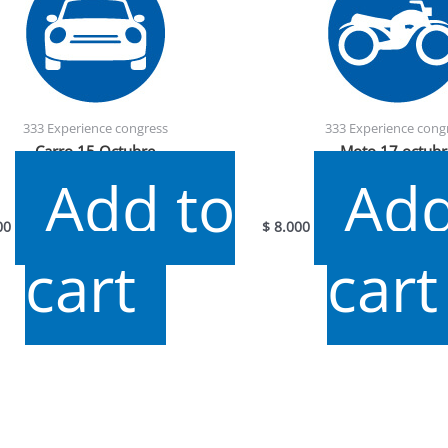
333 Experience congress
333 Experience cong
Carro 15 Octubre
Moto 17 octubr
Add to
Add
00
$
8.000
cart
cart