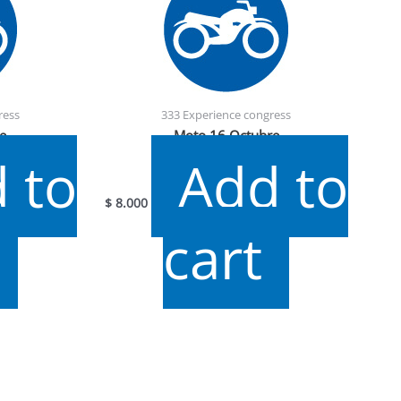
ress
333 Experience congress
e
Moto 16 Octubre
 to
Add to
$
8.000
cart