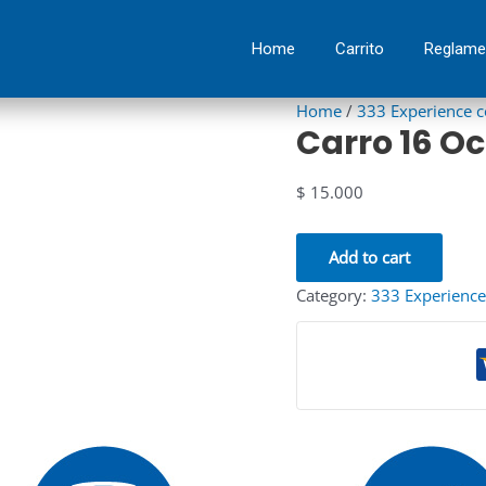
Carro
16
Home
Carrito
Reglame
Octubre
quantity
Home
/
333 Experience 
Carro 16 O
$
15.000
Add to cart
Category:
333 Experience