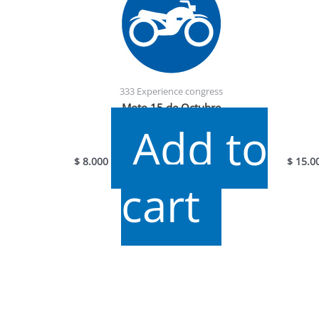
333 Experience congress
Moto 15 de Octubre
Add to
$
8.000
$
15.0
cart