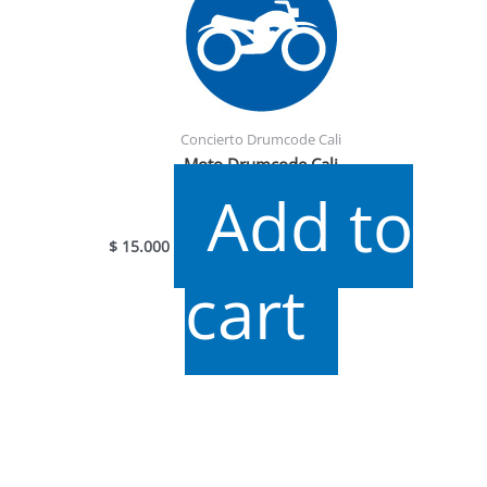
Concierto Drumcode Cali
Moto Drumcode Cali
Add to
$
15.000
cart