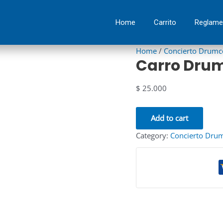
Carro
Drumcode
Home
Carrito
Reglame
Cali
quantity
Home
/
Concierto Drumc
Carro Drum
$
25.000
Add to cart
Category:
Concierto Drum