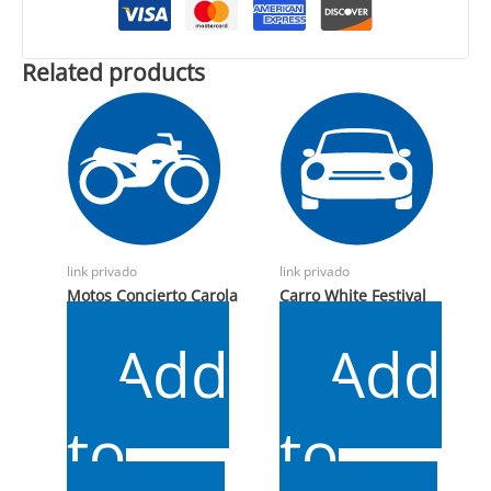
Related products
link privado
link privado
Motos Concierto Carola
Carro White Festival
$
15.000
$
25.000
Add
Add
to
to