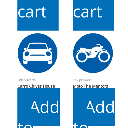
cart
cart
link privado
link privado
Carro Chivas House
Moto The Mentors
$
25.000
$
8.000
Add
Add
to
to