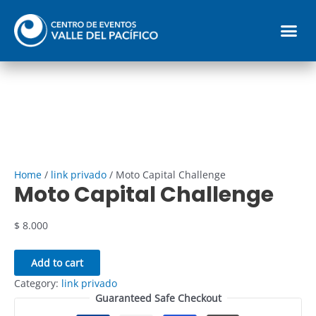
Ir
Moto
quantity
Me
al
Capital
contenido
Challenge
Reglamento parqueadero
quantity
Home
/
link privado
/ Moto Capital Challenge
Moto Capital Challenge
$
8.000
Add to cart
Category:
link privado
Guaranteed Safe Checkout