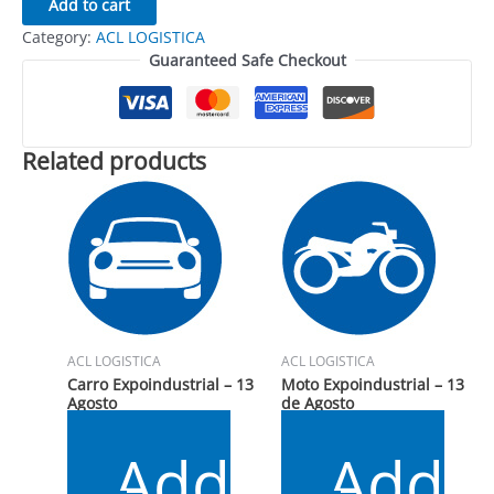
Add to cart
Category:
ACL LOGISTICA
Guaranteed Safe Checkout
Related products
ACL LOGISTICA
ACL LOGISTICA
Carro Expoindustrial – 13
Moto Expoindustrial – 13
Agosto
de Agosto
$
10.000
$
5.000
Add
Add