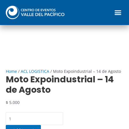
14
Ir
Moto
Me
de
al
Expoindustrial
Agosto
contenido
-
Reglamento parqueadero
quantity
14
de
Agosto
quantity
Home
/
ACL LOGISTICA
/ Moto Expoindustrial – 14 de Agosto
Moto Expoindustrial – 14
de Agosto
$
5.000